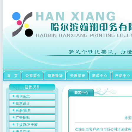
新闻中心
书刊杂志
创意设计
画册/菜单
广告招贴
来源
手提袋/不干胶
欢迎新老客户来电与我公司洽谈业务
表单票据