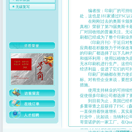
无碳复写
编者按：印刷厂的可持续性
处，这也是181家通过FSC
在刚刚过去的奥斯卡颁奖典
真相》荣获了第79届奥斯
厂对回收纸的普遍关注。无
刷都已经成为了整个印刷业
《印刷月刊》于近日对整个
应商都在积极致力于环保改
的印刷厂都选择了以下几种
和循环利用；使用以植物为
无水印刷机进行生产。这些
经济利益，促进了它们的可
印刷厂的确都在努力使自己
标。对有些企业来说，要想
措施。
使用支持林业的可持续性发
促使很多印刷公司都选择了
到目前为止，美国已经有18
多重审查之后获得了FSC（
一直保持着快速增长，其实
行业中，比如说：当纳利公司
哥雷诺萨的一家工厂。在Qua
在去年八月收购的那家工厂。