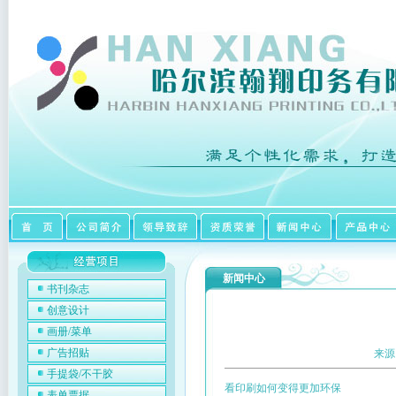
新闻中心
书刊杂志
创意设计
画册/菜单
广告招贴
来源
手提袋/不干胶
看印刷如何变得更加环保
表单票据