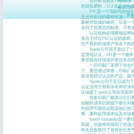
版权所有
这些标志都是什么意思？左
的回收肥料；TCF是原省纤
电话:136048
FSC是一个国际性的组织
技术
且允许采伐的森林资源——
森林所造成的破坏。它是一
达到了其规定的标准。只有通
认证机构必须要能证明销售
来自于经过FSC认证的森
生产再到终端用户等各个阶
Xpedx公司就开发出了一
监管链认证。SFI是一个服
事里既有环境保护者也有自
一旦印刷厂采用了符合FS
了。要想通过审查，印刷厂
和没有经过认证的产品，能
Xpedx公司于近日成为了北
认证适用于所有涂布和非涂
证涵盖了xpedx公司在美
很多印刷厂都表示它们所采
加额外成本的前提下吸引到
作程序可能也会耽误他们的
量、废料处理成本以及对设
Sandy Alexande
风能，但最终却得到了价值2
再生设备取代了原有的天然气