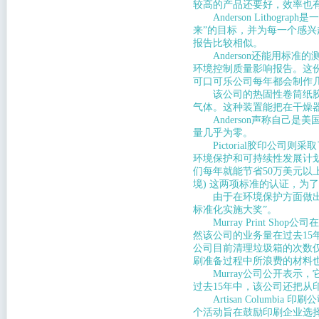
较高的产品还要好，效率也
Anderson Lithog
来”的目标，并为每一个感兴
报告比较相似。
Anderson还能用标准
环境控制质量影响报告。这
可口可乐公司每年都会制作几
该公司的热固性卷筒纸胶印
气体。这种装置能把在干燥器
Anderson声称自己是
量几乎为零。
Pictorial胶印公司则采
环境保护和可持续性发展计划
们每年就能节省50万美元以上的成本
境) 这两项标准的认证，为
由于在环境保护方面做出了突
标准化实施大奖”。
Murray Print S
然该公司的业务量在过去1
公司目前清理垃圾箱的次数仅为1
刷准备过程中所浪费的材料
Murray公司公开表示
过去15年中，该公司还把从
Artisan Columb
个活动旨在鼓励印刷企业选