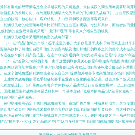
觉和有重点的经营策略是企业卓越表现的关键起点。最佳实践的商业策略需要明确开展
增值服务的发展方向。在制定以利润最大化为目标的“利润领先战略”时，企业应深思
合企业的技能、核心能力、客户结构、人力资源和设备配置等客观条件。
利润领先者的经营策略通常比低利润的企业更加明确、专注和具体，而前者的商业
,低利润的企业经常喜欢采用“一般”和“通用”等名词来介绍自己的机构。
利润领先者通常采用两种类型的战略部署：
1）在“商品”领域的市场：鉴于这里的客户大多数是基于成本/价格因素去选择印刷
要超高效和了解他们自己和他们的供应商以及他们和他们的顾客之间的整个成本链条
专注在狭窄的印刷产品范围。在这个领域角逐的利润领先者界定自己是“专攻狭窄利基
2）在“差异化”领域的市场：由于这里的顾客最关心的是印刷服务商能提供他们哪些
服务商须要详细掌握客户(和客户的顾客)的业务流程,让他们能够构建价值链条从而
。在这个领域角逐的利润领先者定义自己为“提供额外服务专攻高附加值市场的印刷商
上述两类战略的部署似乎都确切要求企业往专业化的道路迈进。过去众多产业调查的
化程度成正比。当印刷商选择客户群体和/或产品类型进行专业化发展时，以上的战
。因此,最重要的战略要领是选择其中一个基本途径(“低成本的商品”或“差异化服务”
打造印刷产品和服务。
在印刷服务商确定了他们的战略部署后，市场即将产生一种崭新的动力。尽管专业化
到近几年欧美的印刷商越来越多提供客户超越传统印刷范围的配套服务，而这种趋势正
服务涉及在特定的印刷市场领域或客户类别继续专业化，并同时提供客户一系列的额
结合“横向专业化”(针对产品或客户)与“纵向多样化”(在印刷前期或后期提供附加服务