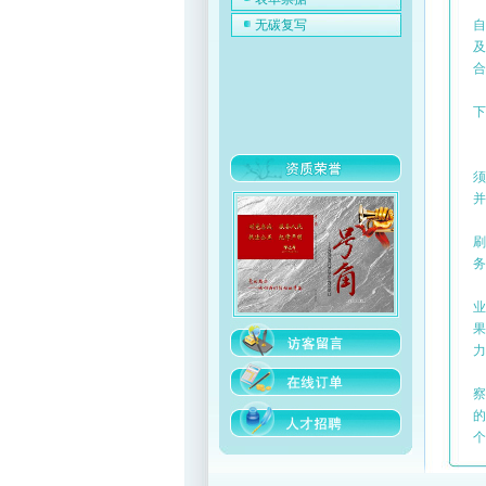
自
无碳复写
及
下
（
须
并
（
刷
务
业
果
力
察
的
个