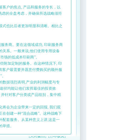
客户的焦点, 产品和服务的专长，以
熟虑的全盘考虑，并确保所选战略须符
模式也比后者更加明显和清晰。相比之
服务商。要在这领域成功, 印刷服务商
的关系。一般来说,他们使用专用设备
市场的低成本印刷商”。
附加定制的服务。在这种情况下, 印
提供客户最需要并愿意付费购买的额外服
”。
数据强烈表明,产业的利润幅度与专
略途径均能让他们发挥最佳的投资效
)，并针对客户分类或产品组别，集中精
将会为企业带来一定的回报, 我们观
在创建一种“混合战略”。这种战略下
外配套服务。从某种意义上讲,这是一
)的举措。
[
关闭窗口
] [
打印该页
]