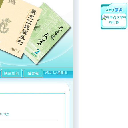
翰
翔印务
2026.8.6 星期四
139次