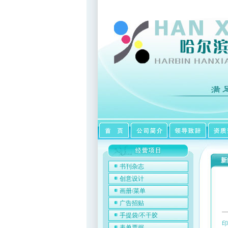
新
书刊杂志
创意设计
画册/菜单
广告招贴
手提袋/不干胶
印
表单票据