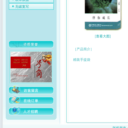
无碳复写
[
查看大图
]
［产品简介］
精装手提袋