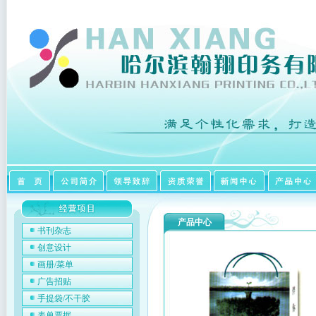
产品中心
书刊杂志
创意设计
画册/菜单
广告招贴
手提袋/不干胶
表单票据