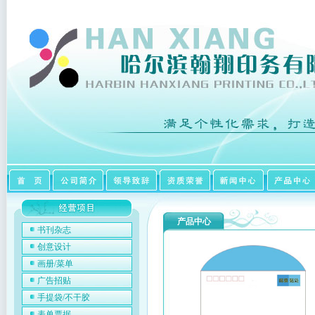
产品中心
书刊杂志
创意设计
画册/菜单
广告招贴
手提袋/不干胶
表单票据