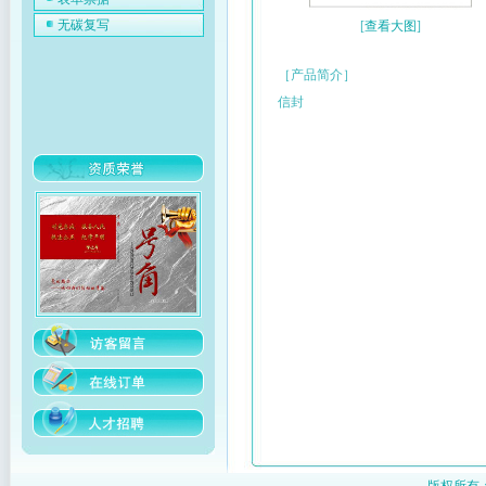
无碳复写
[
查看大图
]
［产品简介］
信封