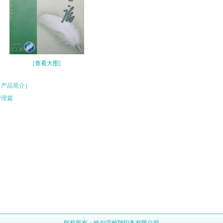
[
查看大图
]
［产品简介］
学理篇