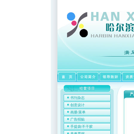
产
书刊杂志
创意设计
画册/菜单
广告招贴
手提袋/不干胶
表单票据